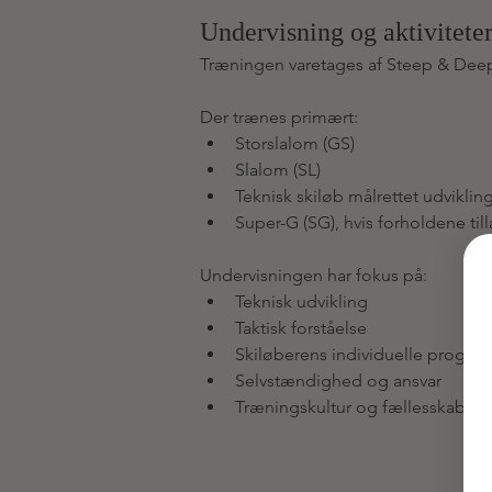
Undervisning og aktivitete
Træningen varetages af Steep & Deep
Der trænes primært:
Storslalom (GS)
Slalom (SL)
Teknisk skiløb målrettet udviklin
Super-G (SG), hvis forholdene til
Undervisningen har fokus på:
Teknisk udvikling
Taktisk forståelse
Skiløberens individuelle progres
Selvstændighed og ansvar
Træningskultur og fællesskab