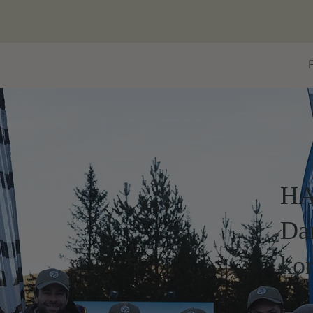
HA
Da
ko