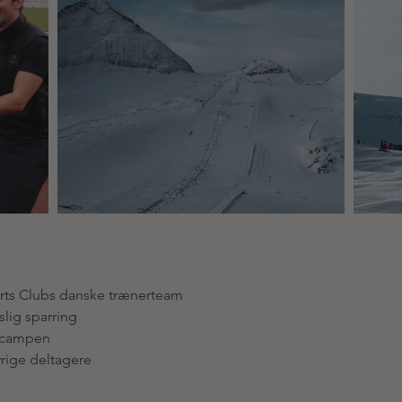
ts Clubs danske trænerteam
lig sparring
f campen
rige deltagere