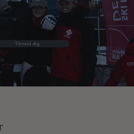
Dato
resse
endegivelse
Tilmeld dig
r