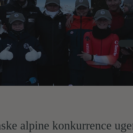
Pris
Inte
tilk
ke alpine konkurrence uge