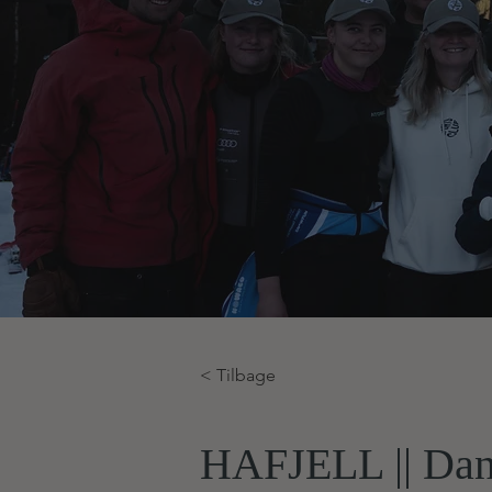
< Tilbage
HAFJELL || Dans