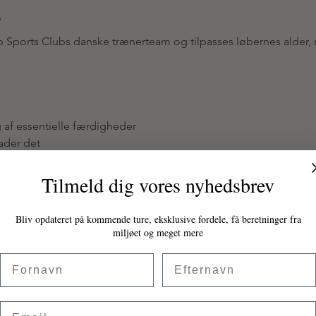
r
 Sports Clubs danske trænerteam og tilpasses løbernes alder, 
g af essentielle færdigheder
lader det
Tilmeld dig vores nyhedsbrev
Bliv opdateret på kommende ture, eksklusive fordele, få beretninger fra
sion
miljøet og meget mere
Fornavn
Efternavn
Email