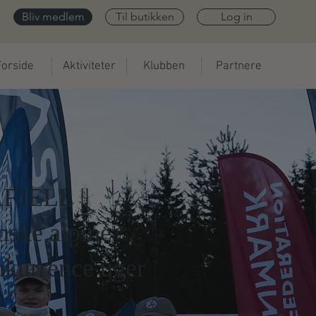
Bliv medlem
Til butikken
Log in
Forside
Aktiviteter
Klubben
Partnere
FJELL ||
nske alpine
nkurrence uger