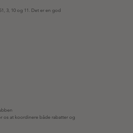
, 3, 10 og 11. Det er en god 
lubben
or os at koordinere både rabatter og 