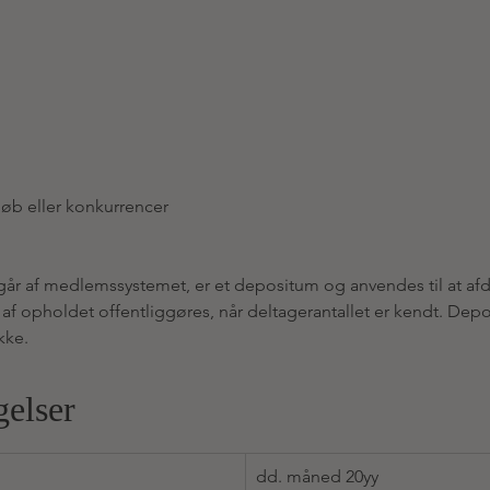
 løb eller konkurrencer
mgår af medlemssystemet, er et depositum og anvendes til at af
e af opholdet offentliggøres, når deltagerantallet er kendt. De
kke.
gelser
dd. måned 20yy