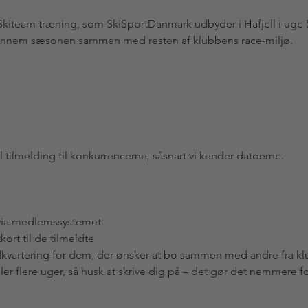
iteam træning, som SkiSportDanmark udbyder i Hafjell i uge 51
gennem sæsonen sammen med resten af klubbens race-miljø.
il tilmelding til konkurrencerne, såsnart vi kender datoerne.
 via medlemssystemet
kort til de tilmeldte
dkvartering for dem, der ønsker at bo sammen med andre fra k
ler flere uger, så husk at skrive dig på – det gør det nemmere f