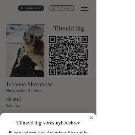
Bliv medlem
Til butikken
Tilmeld dig
Johanne Skovmose
Skiinstruktør & Løber
Brand
Salomon
Om
Tilmeld dig vores nyhedsbrev
Kontakt
Bliv opdateret på kommende ture, eksklusive fordele, få beretninger fra