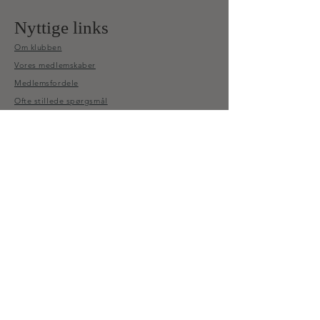
Nyttige links
Om klubben
Vores medlemskaber
Medlemsfordele
Ofte stillede spørgsmål
Bestyrelsen
Medlemsportalen
Tilmeld dig vores
nyhedsbrev
Bliv opdateret på kommende ture, eksklusive
fordele, få beretninger fra miljøet og meget mere.
OBS, Alle klubmedlemmer bliver automatisk
tilmeldt vores nyhedsbrev.
Tilmeld dig